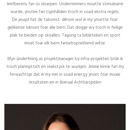
leefberens fan ús doarpen. Undernimmers moatte stimulearre
wurde, ynstee fan tsjinhâlden troch in soad ekstra regels.
De jeugd hat de takomst: dêrom wol ik my ynsette foar
gelikense kânsen foar alle bern. Dat dogge wy troch in feilige
plak te bieden op skoallen. Tagong ta bibleteken en sport
moat foar elk bern fanselssprekkend wêze.
Myn ûnderfining as projektmanager by infra-projekten brûk ik
troch planmjittich en realistysk te wurkjen. Jimme kinne fan my
ferwachtsje dat ik my mei in soad enerzjy ynset foar moaie
resultaten en in liberaal Achtkarspelen