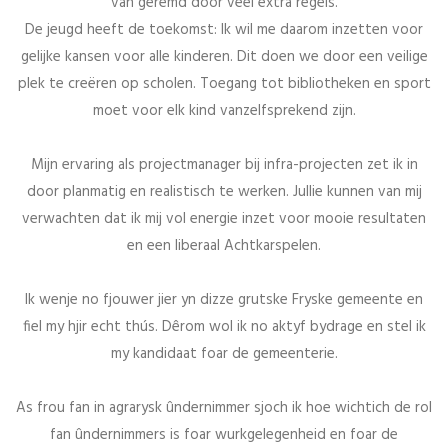
van geremd door veel extra regels.
De jeugd heeft de toekomst: Ik wil me daarom inzetten voor
gelijke kansen voor alle kinderen. Dit doen we door een veilige
plek te creëren op scholen. Toegang tot bibliotheken en sport
moet voor elk kind vanzelfsprekend zijn.
Mijn ervaring als projectmanager bij infra-projecten zet ik in
door planmatig en realistisch te werken. Jullie kunnen van mij
verwachten dat ik mij vol energie inzet voor mooie resultaten
en een liberaal Achtkarspelen.
Ik wenje no fjouwer jier yn dizze grutske Fryske gemeente en
fiel my hjir echt thús. Dêrom wol ik no aktyf bydrage en stel ik
my kandidaat foar de gemeenterie.
As frou fan in agrarysk ûndernimmer sjoch ik hoe wichtich de rol
fan ûndernimmers is foar wurkgelegenheid en foar de