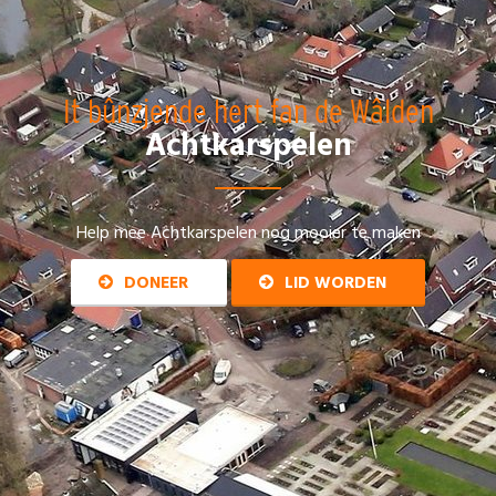
It bûnzjende hert fan de Wâlden
Achtkarspelen
Help mee Achtkarspelen nog mooier te maken
DONEER
LID WORDEN