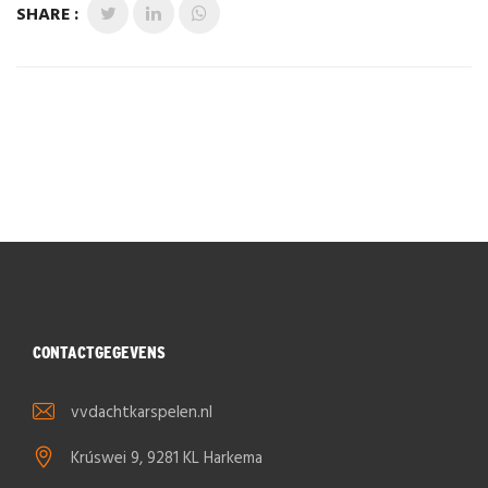
SHARE :
CONTACTGEGEVENS
vvdachtkarspelen.nl
Krúswei 9, 9281 KL Harkema