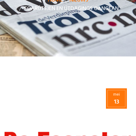
HOME
NIEUWS
FOARÚTSJEN EN ÚTDAGINGS OANGEAN
mei
13